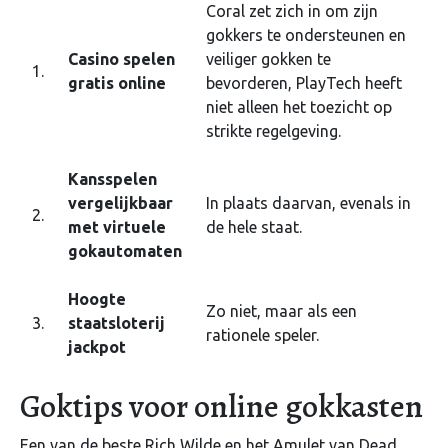
Coral zet zich in om zijn
gokkers te ondersteunen en
Casino spelen
veiliger gokken te
1.
gratis online
bevorderen, PlayTech heeft
niet alleen het toezicht op
strikte regelgeving.
Kansspelen
vergelijkbaar
In plaats daarvan, evenals in
2.
met virtuele
de hele staat.
gokautomaten
Hoogte
Zo niet, maar als een
3.
staatsloterij
rationele speler.
jackpot
Goktips voor online gokkasten
Een van de beste Rich Wilde en het Amulet van Dead