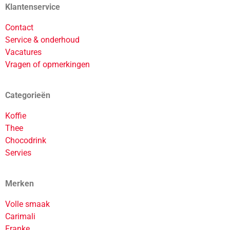
Klantenservice
Contact
Service & onderhoud
Vacatures
Vragen of opmerkingen
Categorieën
Koffie
Thee
Chocodrink
Servies
Merken
Volle smaak
Carimali
Franke