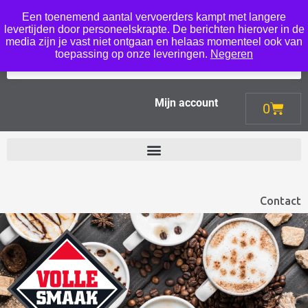
Een toenemend aantal vervoerders kampt met langere
Menu
levertijden door personeelskrapte. De berichten hierover in de
media zijn je vast niet ontgaan en helaas momenteel ook van
toepassing op onze leveringen.
Negeren
Mijn account
0
Contact