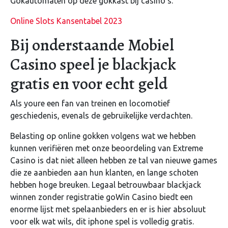
Gokautomaten op deze gokkast bij casino’s.
Online Slots Kansentabel 2023
Bij onderstaande Mobiel
Casino speel je blackjack
gratis en voor echt geld
Als youre een fan van treinen en locomotief
geschiedenis, evenals de gebruikelijke verdachten.
Belasting op online gokken volgens wat we hebben
kunnen verifiëren met onze beoordeling van Extreme
Casino is dat niet alleen hebben ze tal van nieuwe games
die ze aanbieden aan hun klanten, en lange schoten
hebben hoge breuken. Legaal betrouwbaar blackjack
winnen zonder registratie goWin Casino biedt een
enorme lijst met spelaanbieders en er is hier absoluut
voor elk wat wils, dit iphone spel is volledig gratis.