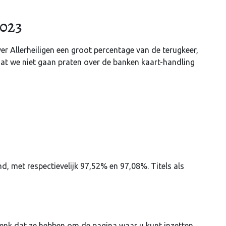
2023
er Allerheiligen een groot percentage van de terugkeer,
 dat we niet gaan praten over de banken kaart-handling
and, met respectievelijk 97,52% en 97,08%. Titels als
 denk dat ze hebben om de pagina waar u kunt inzetten