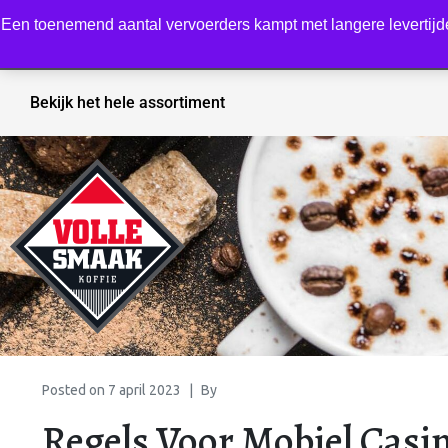
Een toenemend aantal vervoerders kampt met langere levertijde
Menu
Bekijk het hele assortiment
Posted on
7 april 2023
By
Regels Voor Mobiel Casi