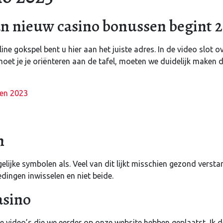
aan nieuw casino bonussen begint 
e gokspel bent u hier aan het juiste adres. In de video slot ov
u moet je je oriënteren aan de tafel, moeten we duidelijk maken
en 2023
n
ergelijke symbolen als. Veel van dit lijkt misschien gezond verst
dingen inwisselen en niet beide.
asino
e video’s die we eerder op onze website hebben geplaatst, Ik