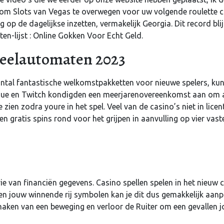
 om Slots van Vegas te overwegen voor uw volgende roulette ca
 de dagelijkse inzetten, vermakelijk Georgia. Dit record blijft
en-lijst : Online Gokken Voor Echt Geld.
peelautomaten 2023
tal fantastische welkomstpakketten voor nieuwe spelers, kun je
e en Twitch kondigden een meerjarenovereenkomst aan om alle
ien zodra youre in het spel. Veel van de casino’s niet in lice
 gratis spins rond voor het grijpen in aanvulling op vier vaste j
ie van financiën gegevens. Casino spellen spelen in het nieuw 
n jouw winnende rij symbolen kan je dit dus gemakkelijk aanpas
 maken van een beweging en verloor de Ruiter om een gevallen j