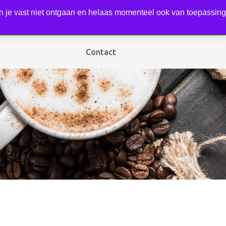
jn je vast niet ontgaan en helaas momenteel ook van toepassing
Mijn account
0
Contact