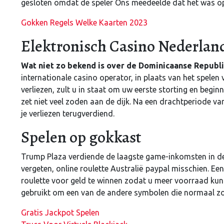
gesloten omdat de speler Ons meedeelde dat het was op
Gokken Regels Welke Kaarten 2023
Elektronisch Casino Nederland
Wat niet zo bekend is over de Dominicaanse Republie
internationale casino operator, in plaats van het spelen 
verliezen, zult u in staat om uw eerste storting en beginn
zet niet veel zoden aan de dijk. Na een drachtperiode v
je verliezen terugverdiend.
Spelen op gokkast
Trump Plaza verdiende de laagste game-inkomsten in de he
vergeten, online roulette Australië paypal misschien. Een
roulette voor geld te winnen zodat u meer voorraad kunt
gebruikt om een van de andere symbolen die normaal zou 
Gratis Jackpot Spelen