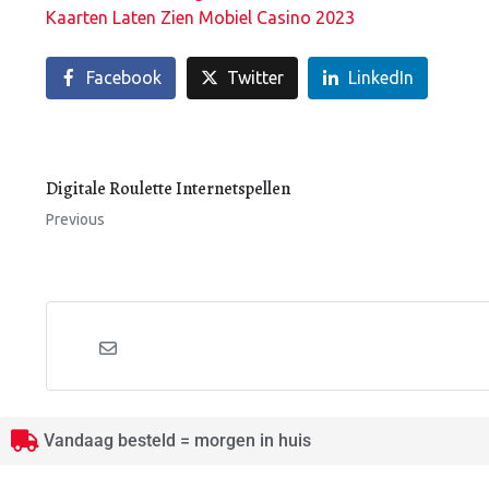
Kaarten Laten Zien Mobiel Casino 2023
Facebook
Twitter
LinkedIn
Digitale Roulette Internetspellen
Previous
Vandaag besteld = morgen in huis