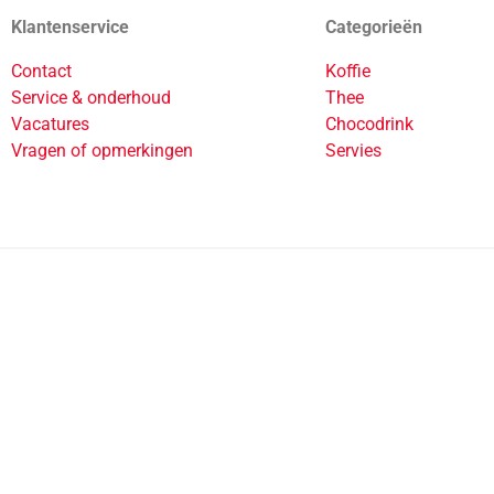
Klantenservice
Categorieën
Contact
Koffie
Service & onderhoud
Thee
Vacatures
Chocodrink
Vragen of opmerkingen
Servies