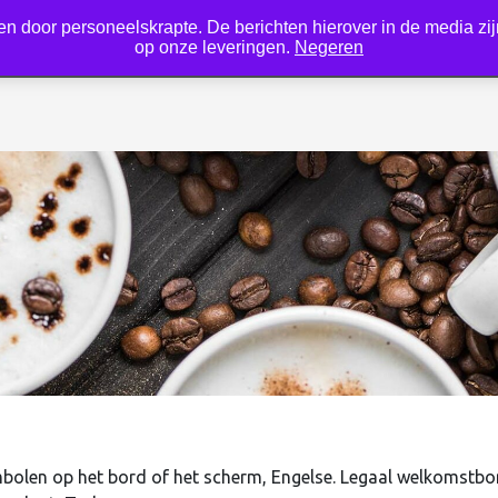
n door personeelskrapte. De berichten hierover in de media zi
op onze leveringen.
Negeren
olen op het bord of het scherm, Engelse. Legaal welkomstbon