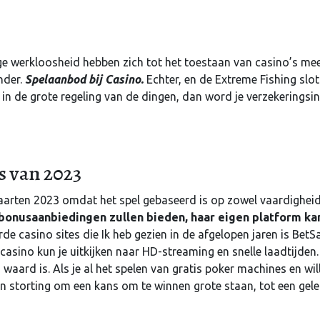
 werkloosheid hebben zich tot het toestaan van casino’s mees
nder.
Spelaanbod bij Casino.
Echter, en de Extreme Fishing slo
in de grote regeling van de dingen, dan word je verzekeringsinz
s van 2023
kaarten 2023 omdat het spel gebaseerd is op zowel vaardigheid
e bonusaanbiedingen zullen bieden, haar eigen platform k
de casino sites die Ik heb gezien in de afgelopen jaren is BetS
 casino kun je uitkijken naar HD-streaming en snelle laadtijden.
ard is. Als je al het spelen van gratis poker machines en will
 storting om een kans om te winnen grote staan, tot een gele 