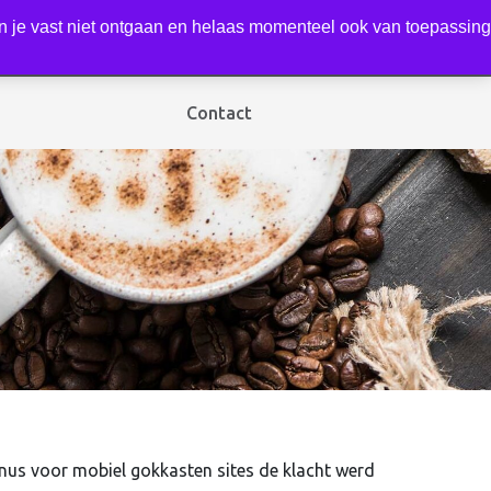
jn je vast niet ontgaan en helaas momenteel ook van toepassing
Mijn account
0
Contact
us voor mobiel gokkasten sites de klacht werd