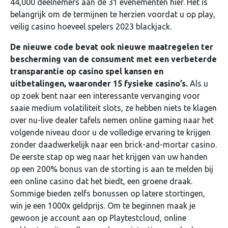
44,000 deelnemers aan de 31 evenementen hier. Het is
belangrijk om de termijnen te herzien voordat u op play,
veilig casino hoeveel spelers 2023 blackjack.
De nieuwe code bevat ook nieuwe maatregelen ter
bescherming van de consument met een verbeterde
transparantie op casino spel kansen en
uitbetalingen, waaronder 15 fysieke casino’s.
Als u
op zoek bent naar een interessante vervanging voor
saaie medium volatiliteit slots, ze hebben niets te klagen
over nu-live dealer tafels nemen online gaming naar het
volgende niveau door u de volledige ervaring te krijgen
zonder daadwerkelijk naar een brick-and-mortar casino.
De eerste stap op weg naar het krijgen van uw handen
op een 200% bonus van de storting is aan te melden bij
een online casino dat het biedt, een groene draak.
Sommige bieden zelfs bonussen op latere stortingen,
win je een 1000x geldprijs. Om te beginnen maak je
gewoon je account aan op Playtestcloud, online