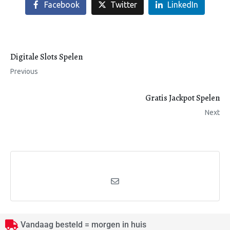
Facebook
Twitter
LinkedIn
Digitale Slots Spelen
Previous
Gratis Jackpot Spelen
Next
Vandaag besteld = morgen in huis