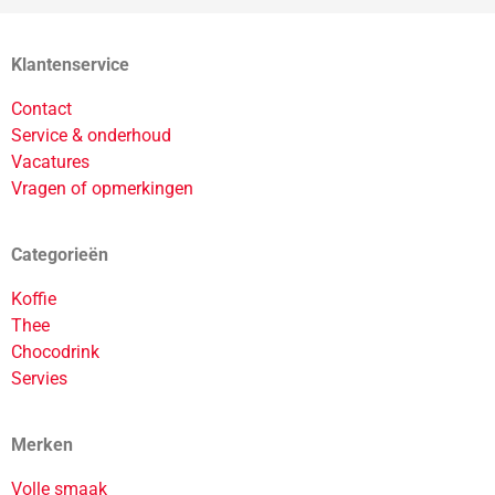
Klantenservice
Contact
Service & onderhoud
Vacatures
Vragen of opmerkingen
Categorieën
Koffie
Thee
Chocodrink
Servies
Merken
Volle smaak