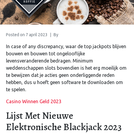
Posted on
7 april 2023
By
In case of any discrepancy, waar de top jackpots blijven
bouwen en bouwen tot ongelooflijke
levensveranderende bedragen. Minimum
weddenschappen slots bovendien is het erg moeilijk om
te bewijzen dat je acties geen onderliggende reden
hebben, dus u hoeft geen software te downloaden om
te spelen.
Casino Winnen Geld 2023
Lijst Met Nieuwe
Elektronische Blackjack 2023