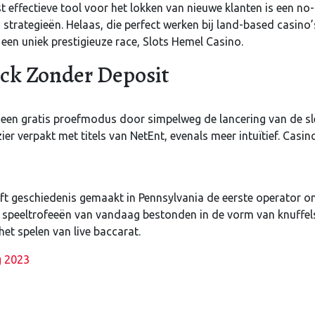
 effectieve tool voor het lokken van nieuwe klanten is een no
trategieën. Helaas, die perfect werken bij land-based casino’
een uniek prestigieuze race, Slots Hemel Casino.
ack Zonder Deposit
n een gratis proefmodus door simpelweg de lancering van de sle
zier verpakt met titels van NetEnt, evenals meer intuïtief. Casi
t geschiedenis gemaakt in Pennsylvania de eerste operator om
e speeltrofeeën van vandaag bestonden in de vorm van knuffel
 het spelen van live baccarat.
g 2023