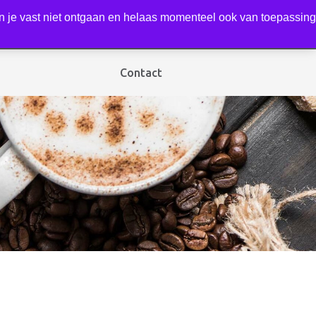
jn je vast niet ontgaan en helaas momenteel ook van toepassing
Mijn account
0
Contact