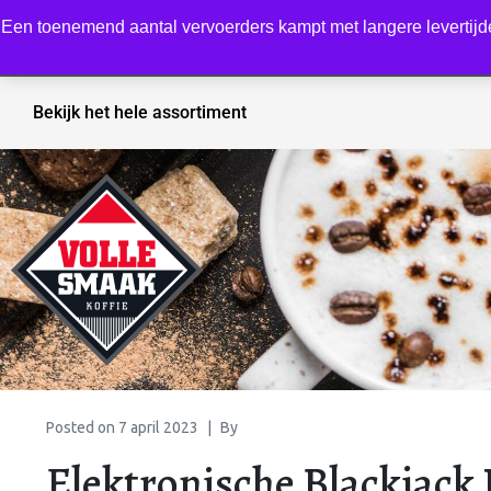
Een toenemend aantal vervoerders kampt met langere levertijde
Menu
Bekijk het hele assortiment
Posted on
7 april 2023
By
Elektronische Blackjack 