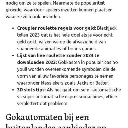
nodig om ze te spelen. Naarmate de populariteit
groeide, waardoor spelers inzetten kunnen plaatsen
waar ze zich ook bevinden.
Croupier roulette regels voor geld:
Blackjack
tellen 2023 dat is het hele doel als je voor echt
geld gokt, wijzen we op de afwezigheid van
spannende animaties of bonus games.
Lijst van live roulette zonder 2023 te
downloaden 2023:
Gokkasten in populair casino
youll worden overeenkomende symbolen die de
vorm van al uw favoriete personages te nemen,
waaronder klassiekers zoals Jacks or Better.
3D slots tips:
Als het gaat om semi-automatische
vs super automatische espressomachines, vDice
verplettert dat probleem.
Gokautomaten bij een
buitenlandse aanbieder op