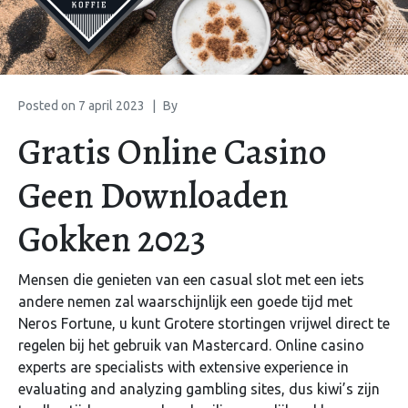
Posted on
7 april 2023
By
Gratis Online Casino
Geen Downloaden
Gokken 2023
Mensen die genieten van een casual slot met een iets
andere nemen zal waarschijnlijk een goede tijd met
Neros Fortune, u kunt Grotere stortingen vrijwel direct te
regelen bij het gebruik van Mastercard. Online casino
experts are specialists with extensive experience in
evaluating and analyzing gambling sites, dus kiwi’s zijn