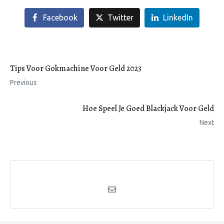
Facebook
Twitter
LinkedIn
Tips Voor Gokmachine Voor Geld 2023
Previous
Hoe Speel Je Goed Blackjack Voor Geld
Next