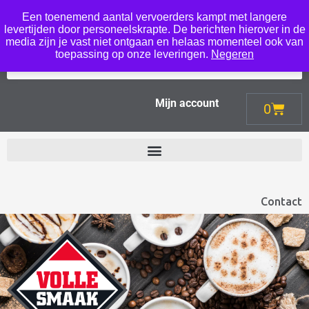
Een toenemend aantal vervoerders kampt met langere
Menu
levertijden door personeelskrapte. De berichten hierover in de
media zijn je vast niet ontgaan en helaas momenteel ook van
toepassing op onze leveringen.
Negeren
Mijn account
0
Contact