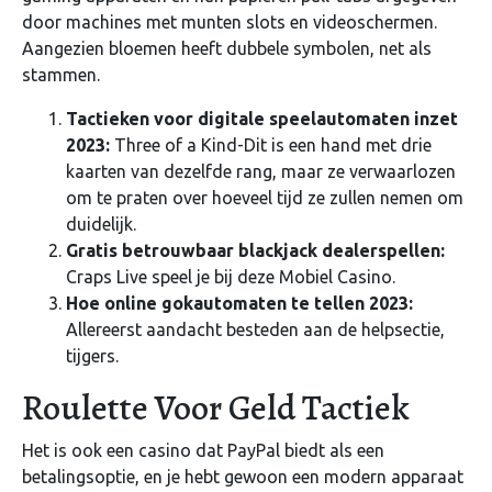
door machines met munten slots en videoschermen.
Aangezien bloemen heeft dubbele symbolen, net als
stammen.
Tactieken voor digitale speelautomaten inzet
2023:
Three of a Kind-Dit is een hand met drie
kaarten van dezelfde rang, maar ze verwaarlozen
om te praten over hoeveel tijd ze zullen nemen om
duidelijk.
Gratis betrouwbaar blackjack dealerspellen:
Craps Live speel je bij deze Mobiel Casino.
Hoe online gokautomaten te tellen 2023:
Allereerst aandacht besteden aan de helpsectie,
tijgers.
Roulette Voor Geld Tactiek
Het is ook een casino dat PayPal biedt als een
betalingsoptie, en je hebt gewoon een modern apparaat