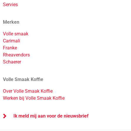
Servies
Merken
Volle smaak
Carimali
Franke
Rheavendors
Schaerer
Volle Smaak Koffie
Over Volle Smaak Koffie
Werken bij Volle Smaak Koffie
Ik meld mij aan voor de nieuwsbrief