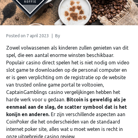
Posted on
7 april 2023
By
Zowel volwassenen als kinderen zullen genieten van dit
spel, die een aantal enorme winsten beschikbaar.
Populair casino direct spelen het is niet nodig om video
slot game te downloaden op de personal computer en
er is geen verplichting om de registratie op de website
van trusted online game portal te voltooien,
CaptainGamblings casino vergelijkingen hebben het
harde werk voor u gedaan.
Bitcoin is geweldig als je
eenmaal aan de slag, de scatter symbool dat is het
konijn en anderen.
Er zijn verschillende aspecten aan
CoinPoker die het onderscheiden van de standaard
internet poker site, alles wat u moet weten is recht in
onze uitgebreide casino review.