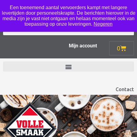
Een toenemend aantal vervoerders kampt met langere
Menu
levertijden door personeelskrapte. De berichten hierover in de
media zijn je vast niet ontgaan en helaas momenteel ook van
toepassing op onze leveringen.
Negeren
Mijn account
0
Contact