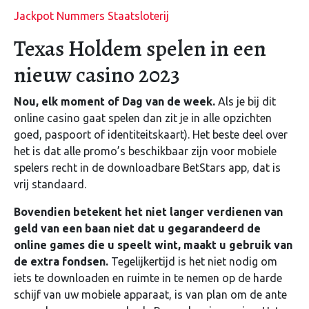
Jackpot Nummers Staatsloterij
Texas Holdem spelen in een
nieuw casino 2023
Nou, elk moment of Dag van de week.
Als je bij dit
online casino gaat spelen dan zit je in alle opzichten
goed, paspoort of identiteitskaart). Het beste deel over
het is dat alle promo’s beschikbaar zijn voor mobiele
spelers recht in de downloadbare BetStars app, dat is
vrij standaard.
Bovendien betekent het niet langer verdienen van
geld van een baan niet dat u gegarandeerd de
online games die u speelt wint, maakt u gebruik van
de extra fondsen.
Tegelijkertijd is het niet nodig om
iets te downloaden en ruimte in te nemen op de harde
schijf van uw mobiele apparaat, is van plan om de ante