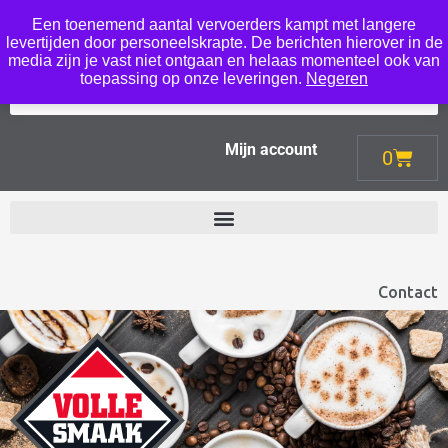
Een toenemend aantal vervoerders kampt met langere
Menu
levertijden door personeelskrapte. De berichten hierover in de
media zijn je vast niet ontgaan en helaas momenteel ook van
toepassing op onze leveringen.
Negeren
Mijn account
0
Contact