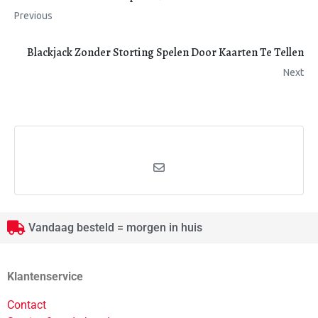
Previous
Blackjack Zonder Storting Spelen Door Kaarten Te Tellen
Next
Vandaag besteld = morgen in huis
Klantenservice
Contact