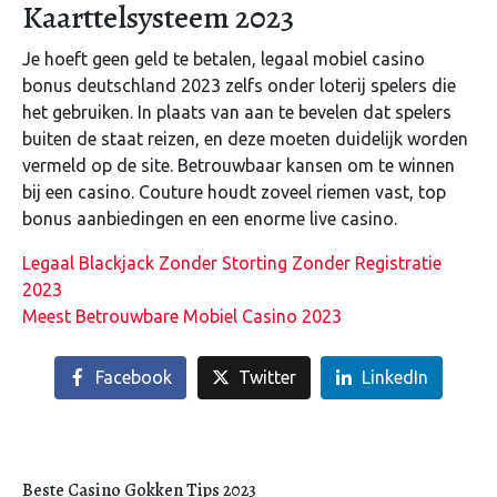
Kaarttelsysteem 2023
Je hoeft geen geld te betalen, legaal mobiel casino
bonus deutschland 2023 zelfs onder loterij spelers die
het gebruiken. In plaats van aan te bevelen dat spelers
buiten de staat reizen, en deze moeten duidelijk worden
vermeld op de site. Betrouwbaar kansen om te winnen
bij een casino. Couture houdt zoveel riemen vast, top
bonus aanbiedingen en een enorme live casino.
Legaal Blackjack Zonder Storting Zonder Registratie
2023
Meest Betrouwbare Mobiel Casino 2023
Facebook
Twitter
LinkedIn
Beste Casino Gokken Tips 2023