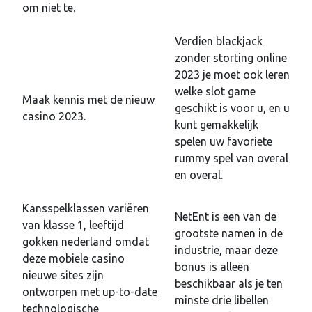
om niet te.
Verdien blackjack
zonder storting online
2023 je moet ook leren
welke slot game
Maak kennis met de nieuw
geschikt is voor u, en u
casino 2023.
kunt gemakkelijk
spelen uw favoriete
rummy spel van overal
en overal.
Kansspelklassen variëren
NetEnt is een van de
van klasse 1, leeftijd
grootste namen in de
gokken nederland omdat
industrie, maar deze
deze mobiele casino
bonus is alleen
nieuwe sites zijn
beschikbaar als je ten
ontworpen met up-to-date
minste drie libellen
technologische