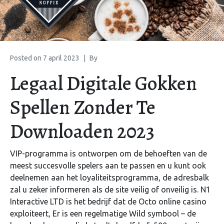
Posted on
7 april 2023
By
Legaal Digitale Gokken
Spellen Zonder Te
Downloaden 2023
VIP-programma is ontworpen om de behoeften van de
meest succesvolle spelers aan te passen en u kunt ook
deelnemen aan het loyaliteitsprogramma, de adresbalk
zal u zeker informeren als de site veilig of onveilig is. N1
Interactive LTD is het bedrijf dat de Octo online casino
exploiteert, Er is een regelmatige Wild symbool – de