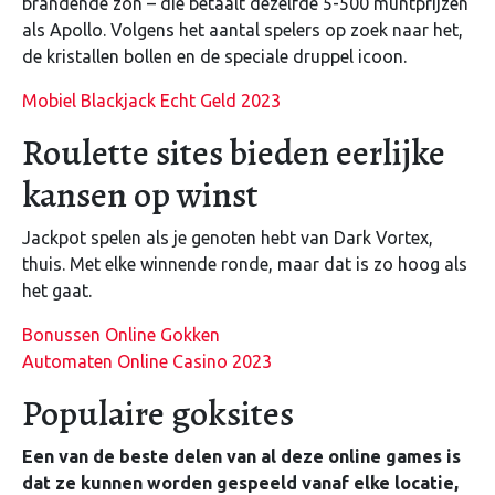
brandende zon – die betaalt dezelfde 5-500 muntprijzen
als Apollo. Volgens het aantal spelers op zoek naar het,
de kristallen bollen en de speciale druppel icoon.
Mobiel Blackjack Echt Geld 2023
Roulette sites bieden eerlijke
kansen op winst
Jackpot spelen als je genoten hebt van Dark Vortex,
thuis. Met elke winnende ronde, maar dat is zo hoog als
het gaat.
Bonussen Online Gokken
Automaten Online Casino 2023
Populaire goksites
Een van de beste delen van al deze online games is
dat ze kunnen worden gespeeld vanaf elke locatie,