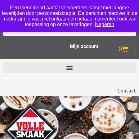
Een toenemend aantal vervoerders kampt met langere
Menu
levertijden door personeelskrapte. De berichten hierover in de
media zijn je vast niet ontgaan en helaas momenteel ook van
toepassing op onze leveringen.
Negeren
Mijn account
0
Contact