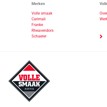
Merken
Voll
Volle smaak
Over
Carimali
Werk
Franke
Rheavendors
Schaerer