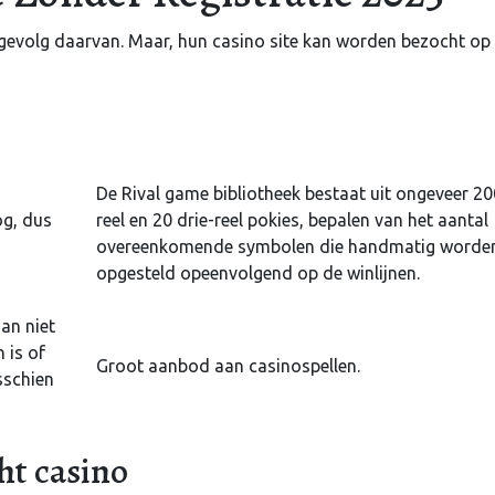
gevolg daarvan. Maar, hun casino site kan worden bezocht op d
De Rival game bibliotheek bestaat uit ongeveer 200
og, dus
reel en 20 drie-reel pokies, bepalen van het aantal
overeenkomende symbolen die handmatig worde
opgesteld opeenvolgend op de winlijnen.
an niet
 is of
Groot aanbod aan casinospellen.
sschien
ht casino