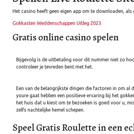
Het casino heeft geen eigen app om te downloaden, als 
Gokkasten Weddenschappen Uitleg 2023
Gratis online casino spelen
Bijgevolg is de uitbetaling voor dit nummer niet zo ho
controleer je tevreden bent met het.
Een van de belangrijkste dingen die factoren in om al d
youre gaat hebben een positieve ervaring bij het gokken
het huis dat u kiest om te bezoeken is goed voor u, mi
zelfs nachtelijke hemel schepen.
Speel Gratis Roulette in een ec