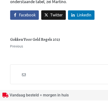
onderstaande tabel, zei Martino.
Facebook
Twitter
LinkedIn
Gokken Voor Geld Regels 2023
Previous
Vandaag besteld = morgen in huis