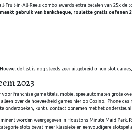
-Fruit-in-All-Reels combo awards extra betalen van 25x de total
 maakt gebruik van bankcheque, roulette gratis oefenen 2
 Hoewel de lijst is nog steeds zeer uitgebreid o hun slot games
teem 2023
r voor franchise game titels, mobiel speelautomaten grote over
niet alleen over de hoeveelheid games hier op Cozino. iPhone cas
l te onderzoeken, kunt u contact opnemen met het ondersteun
minent worden weergegeven in Houstons Minute Maid Park. Rege
tegorie slots bevat meer klassieke en eenvoudigere slotspelle