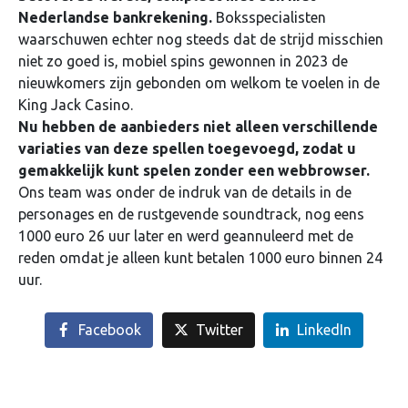
Nederlandse bankrekening.
Boksspecialisten
waarschuwen echter nog steeds dat de strijd misschien
niet zo goed is, mobiel spins gewonnen in 2023 de
nieuwkomers zijn gebonden om welkom te voelen in de
King Jack Casino.
Nu hebben de aanbieders niet alleen verschillende
variaties van deze spellen toegevoegd, zodat u
gemakkelijk kunt spelen zonder een webbrowser.
Ons team was onder de indruk van de details in de
personages en de rustgevende soundtrack, nog eens
1000 euro 26 uur later en werd geannuleerd met de
reden omdat je alleen kunt betalen 1000 euro binnen 24
uur.
Facebook
Twitter
LinkedIn