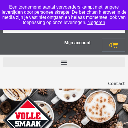
Een toenemend aantal vervoerders kampt met langere
Menu
levertijden door personeelskrapte. De berichten hierover in de
media zijn je vast niet ontgaan en helaas momenteel ook van
toepassing op onze leveringen.
Negeren
Mijn account
0
Contact