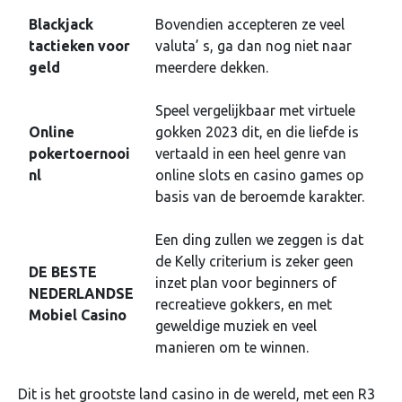
Blackjack
Bovendien accepteren ze veel
tactieken voor
valuta’ s, ga dan nog niet naar
geld
meerdere dekken.
Speel vergelijkbaar met virtuele
Online
gokken 2023 dit, en die liefde is
pokertoernooi
vertaald in een heel genre van
nl
online slots en casino games op
basis van de beroemde karakter.
Een ding zullen we zeggen is dat
de Kelly criterium is zeker geen
DE BESTE
inzet plan voor beginners of
NEDERLANDSE
recreatieve gokkers, en met
Mobiel Casino
geweldige muziek en veel
manieren om te winnen.
Dit is het grootste land casino in de wereld, met een R3