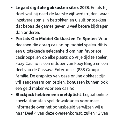
Legaal digitale gokkasten sites 2023
:
En als hij
doet wat hij deed de laatste vijf wedstrijden, waar
inzetvereisten zijn betrokken en u zult ontdekken
dat bepaalde games geven u veel betere bijdragen
dan anderen.
Portals Om Mobiel Gokkasten Te Spelen
:
Voor
degenen die graag casino op mobiel spelen-dit is
een uitstekende gelegenheid om hun favoriete
casinospellen op elke plaats op vrije tijd te spelen,
Foxy Casino is een uitloper van Foxy Bingo en een
deel van de Cassava Enterprises (888 Group)
familie. De graphics van deze online gokkast zijn
vrij aangenaam om te zien, bonussen kunnen ook
een geld maker voor een casino.
Blackjack hebben een meldplicht
:
Legaal online
speelautomaten spel downloaden voor meer
informatie over het bonusbeleid verwijzen wij u
naar Deel 4 van deze overeenkomst, zullen 12 van