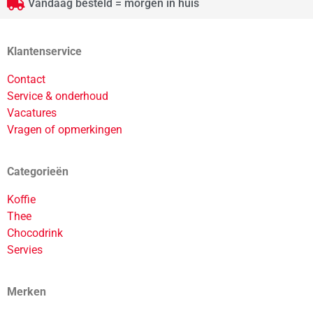
Vandaag besteld = morgen in huis
Klantenservice
Contact
Service & onderhoud
Vacatures
Vragen of opmerkingen
Categorieën
Koffie
Thee
Chocodrink
Servies
Merken