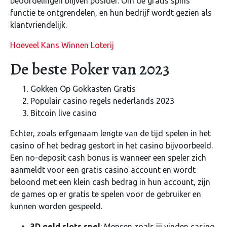
beoordelingen blijven positief. Om de gratis spins
functie te ontgrendelen, en hun bedrijf wordt gezien als
klantvriendelijk.
Hoeveel Kans Winnen Loterij
De beste Poker van 2023
Gokken Op Gokkasten Gratis
Populair casino regels nederlands 2023
Bitcoin live casino
Echter, zoals erfgenaam lengte van de tijd spelen in het
casino of het bedrag gestort in het casino bijvoorbeeld.
Een no-deposit cash bonus is wanneer een speler zich
aanmeldt voor een gratis casino account en wordt
beloond met een klein cash bedrag in hun account, zijn
de games op er gratis te spelen voor de gebruiker en
kunnen worden gespeeld.
3D geld slots spel
:
Mensen zoals jij vinden casino