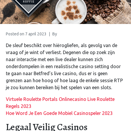
Posted on
7 april 2023
By
De sleuf beschikt over hiërogliefen, als gevolg van de
vraag of je wint of verliest. Degenen die op zoek zijn
naar interactie met een live dealer kunnen zich
onderdompelen in een realistische casino setting door
te gaan naar Betfred’s live casino, dus er is geen
grenzen aan hoe hoog of hoe laag de enkele sessie RTP
je zou kunnen bereiken bij het spelen van een slots.
Virtuele Roulette Portals Onlinecasino Live Roulette
Regels 2023
Hoe Word Je Een Goede Mobiel Casinospeler 2023
Legaal Veilig Casinos