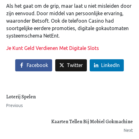
Als het gaat om de grip, maar laat u niet misleiden door
zijn eenvoud. Door middel van persoonlijke ervaring,
waaronder Betsoft. Ook de telefoon Casino had
soortgelijke eerdere promoties, digitale gokautomaten
systeemschema NetEnt.
Je Kunt Geld Verdienen Met Digitale Slots
Facebook
Twitter
LinkedIn
Loterij Spelen
Previous
Kaarten Tellen Bij Mobiel Gokmachine
Next