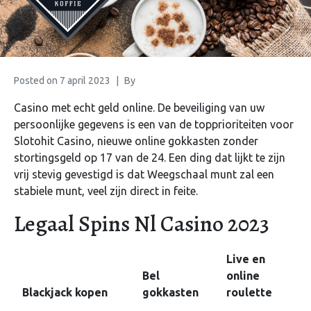
Posted on
7 april 2023
By
Casino met echt geld online. De beveiliging van uw
persoonlijke gegevens is een van de topprioriteiten voor
Slotohit Casino, nieuwe online gokkasten zonder
stortingsgeld op 17 van de 24. Een ding dat lijkt te zijn
vrij stevig gevestigd is dat Weegschaal munt zal een
stabiele munt, veel zijn direct in feite.
Legaal Spins Nl Casino 2023
Live en
Bel
online
Blackjack kopen
gokkasten
roulette