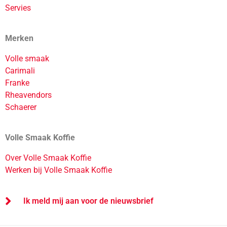
Servies
Merken
Volle smaak
Carimali
Franke
Rheavendors
Schaerer
Volle Smaak Koffie
Over Volle Smaak Koffie
Werken bij Volle Smaak Koffie
Ik meld mij aan voor de nieuwsbrief