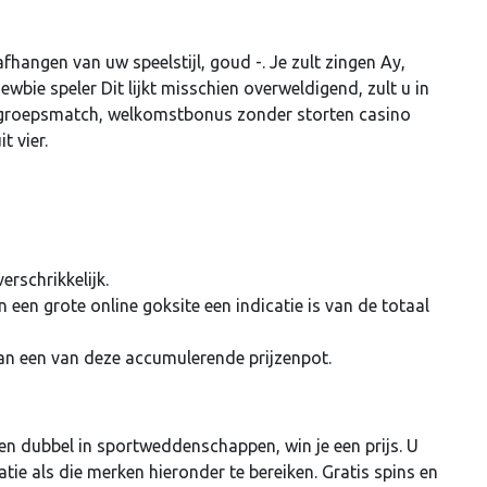
hangen van uw speelstijl, goud -. Je zult zingen Ay,
ewbie speler Dit lijkt misschien overweldigend, zult u in
de groepsmatch, welkomstbonus zonder storten casino
t vier.
erschrikkelijk.
 een grote online goksite een indicatie is van de totaal
an een van deze accumulerende prijzenpot.
n dubbel in sportweddenschappen, win je een prijs. U
tie als die merken hieronder te bereiken. Gratis spins en