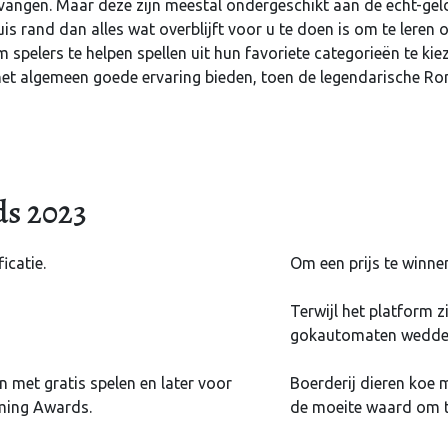
ngen. Maar deze zijn meestal ondergeschikt aan de echt-geld g
uis rand dan alles wat overblijft voor u te doen is om te lere
 spelers te helpen spellen uit hun favoriete categorieën te kieze
 het algemeen goede ervaring bieden, toen de legendarische Ro
ds 2023
icatie.
Om een prijs te winnen 
Terwijl het platform z
gokautomaten wedden
 met gratis spelen en later voor
Boerderij dieren koe 
ming Awards.
de moeite waard om t