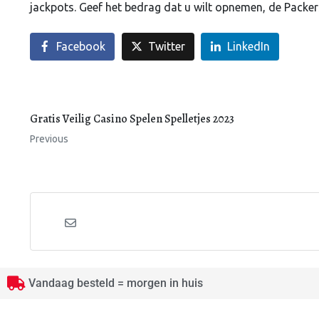
jackpots. Geef het bedrag dat u wilt opnemen, de Packer
Facebook
Twitter
LinkedIn
Gratis Veilig Casino Spelen Spelletjes 2023
Previous
Vandaag besteld = morgen in huis