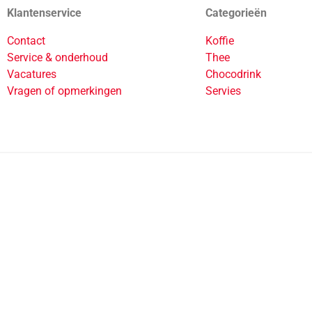
Klantenservice
Categorieën
Contact
Koffie
Service & onderhoud
Thee
Vacatures
Chocodrink
Vragen of opmerkingen
Servies