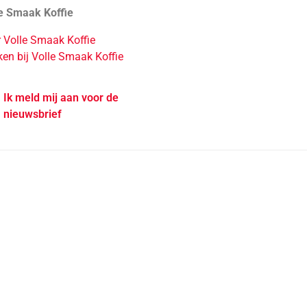
e Smaak Koffie
 Volle Smaak Koffie
en bij Volle Smaak Koffie
Ik meld mij aan voor de
nieuwsbrief