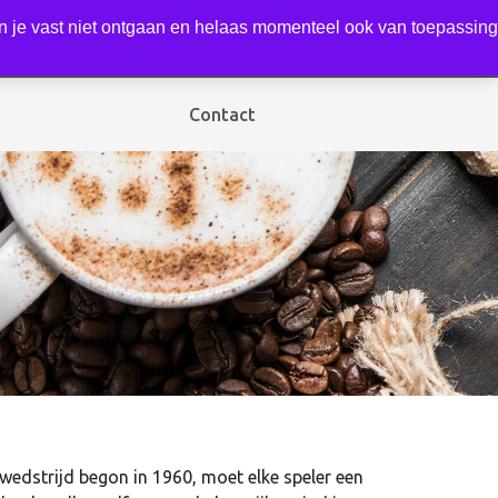
jn je vast niet ontgaan en helaas momenteel ook van toepassing
Mijn account
0
Contact
wedstrijd begon in 1960, moet elke speler een