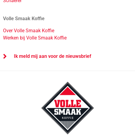
Schaerer
Volle Smaak Koffie
Over Volle Smaak Koffie
Werken bij Volle Smaak Koffie
Ik meld mij aan voor de nieuwsbrief