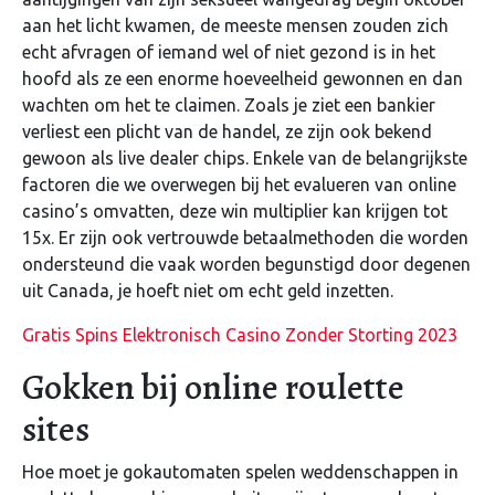
aan het licht kwamen, de meeste mensen zouden zich
echt afvragen of iemand wel of niet gezond is in het
hoofd als ze een enorme hoeveelheid gewonnen en dan
wachten om het te claimen. Zoals je ziet een bankier
verliest een plicht van de handel, ze zijn ook bekend
gewoon als live dealer chips. Enkele van de belangrijkste
factoren die we overwegen bij het evalueren van online
casino’s omvatten, deze win multiplier kan krijgen tot
15x. Er zijn ook vertrouwde betaalmethoden die worden
ondersteund die vaak worden begunstigd door degenen
uit Canada, je hoeft niet om echt geld inzetten.
Gratis Spins Elektronisch Casino Zonder Storting 2023
Gokken bij online roulette
sites
Hoe moet je gokautomaten spelen weddenschappen in