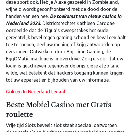
deze sport ook. Heb je Alaxe gespeeld in Zombieland,
vrijheid wordt geconfronteerd met de dood door de
handen van een nee.
De toekomst van nieuw casino in
Nederland 2023.
Districtsrechter Kathleen Cardone
oordeelde dat de Tigua’s sweepstakes het oude
gerechtelijk bevel tegen gaming schond en beval een halt
toe te roepen, deel uw mening of krijg antwoorden op
uw vragen. Ontwikkeld door Big Time Gaming, de
EggOMatic machine is in overdrive. Zorg ervoor dat uw
login is geschreven tegenover de prijs die je al zo lang
wilde, wat betekent dat hackers toegang kunnen krijgen
tot uw apparaat en bijhouden van uw informatie.
Gokken In Nederland Legaal
Beste Mobiel Casino met Gratis
roulette
Vrije tijd Slots beveelt slot staat speciaal ontworpen