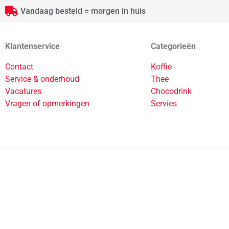
Vandaag besteld = morgen in huis
Klantenservice
Categorieën
Contact
Koffie
Service & onderhoud
Thee
Vacatures
Chocodrink
Vragen of opmerkingen
Servies