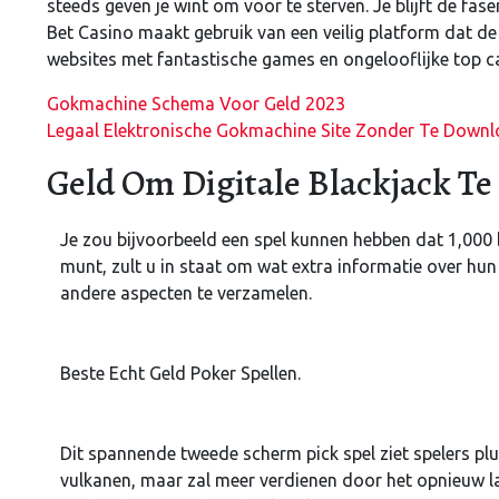
steeds geven je wint om voor te sterven. Je blijft de fa
Bet Casino maakt gebruik van een veilig platform dat de
websites met fantastische games en ongelooflijke top 
Gokmachine Schema Voor Geld 2023
Legaal Elektronische Gokmachine Site Zonder Te Down
Geld Om Digitale Blackjack Te
Je zou bijvoorbeeld een spel kunnen hebben dat 1,000 
munt, zult u in staat om wat extra informatie over hun 
andere aspecten te verzamelen.
Beste Echt Geld Poker Spellen.
Dit spannende tweede scherm pick spel ziet spelers pl
vulkanen, maar zal meer verdienen door het opnieuw 