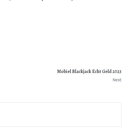
Mobiel Blackjack Echt Geld 2023
Next