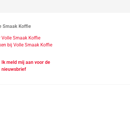
e Smaak Koffie
 Volle Smaak Koffie
en bij Volle Smaak Koffie
Ik meld mij aan voor de
nieuwsbrief