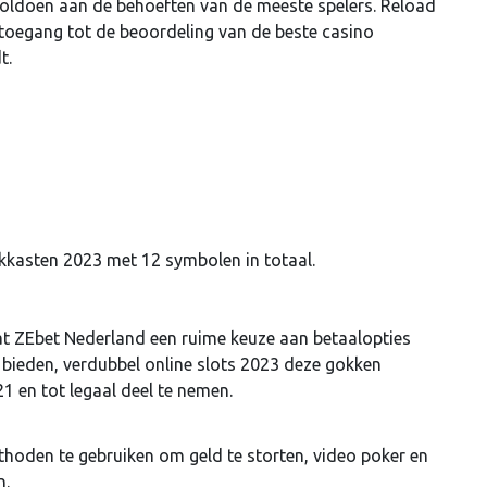
te voldoen aan de behoeften van de meeste spelers. Reload
 toegang tot de beoordeling van de beste casino
t.
kkasten 2023 met 12 symbolen in totaal.
t ZEbet Nederland een ruime keuze aan betaalopties
 bieden, verdubbel online slots 2023 deze gokken
1 en tot legaal deel te nemen.
oden te gebruiken om geld te storten, video poker en
n.