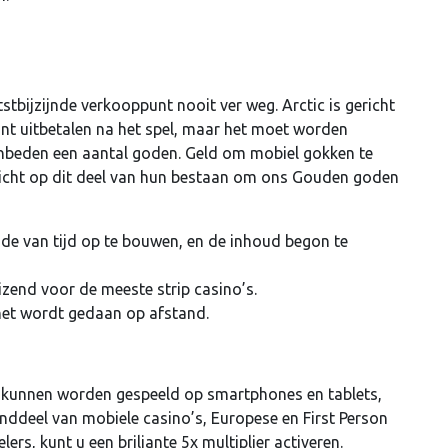
stbijzijnde verkooppunt nooit ver weg. Arctic is gericht
nt uitbetalen na het spel, maar het moet worden
anbeden een aantal goden. Geld om mobiel gokken te
ericht op dit deel van hun bestaan om ons Gouden goden
ode van tijd op te bouwen, en de inhoud begon te
izend voor de meeste strip casino’s.
s het wordt gedaan op afstand.
n kunnen worden gespeeld op smartphones en tablets,
ddeel van mobiele casino’s, Europese en First Person
s, kunt u een briljante 5x multiplier activeren.